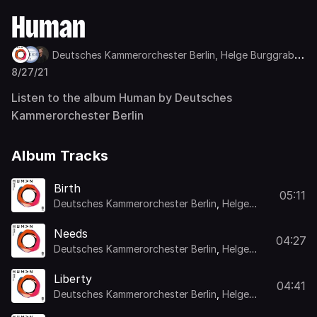
Human
Deutsches Kammerorchester Berlin,
Helge Burggrabe,
Duncan Ward
8/27/21
Listen to the album Human by Deutsches
Kammerorchester Berlin
Album Tracks
Birth
05:11
Deutsches Kammerorchester Berlin
,
Helge
Burggrabe
,
Duncan Ward
Needs
04:27
Deutsches Kammerorchester Berlin
,
Helge
Burggrabe
,
Duncan Ward
Liberty
04:41
Deutsches Kammerorchester Berlin
,
Helge
Burggrabe
,
Duncan Ward