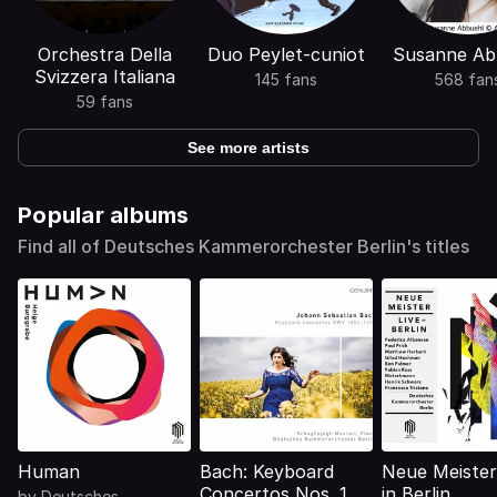
Orchestra Della
Duo Peylet-cuniot
Susanne Ab
Svizzera Italiana
145 fans
568 fan
59 fans
See more artists
Popular albums
Find all of Deutsches Kammerorchester Berlin's titles
Human
Bach: Keyboard
Neue Meister
Concertos Nos. 1, 2
in Berlin
by
Deutsches