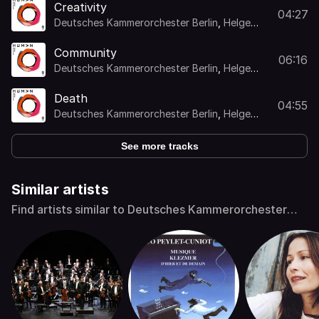
Creativity
04:27
Deutsches Kammerorchester Berlin
,
Helge
Burggrabe
,
Duncan Ward
Community
06:16
Deutsches Kammerorchester Berlin
,
Helge
Burggrabe
,
Duncan Ward
Death
04:55
Deutsches Kammerorchester Berlin
,
Helge
Burggrabe
,
Duncan Ward
See more tracks
Similar artists
Find artists similar to Deutsches Kammerorchester
Berlin